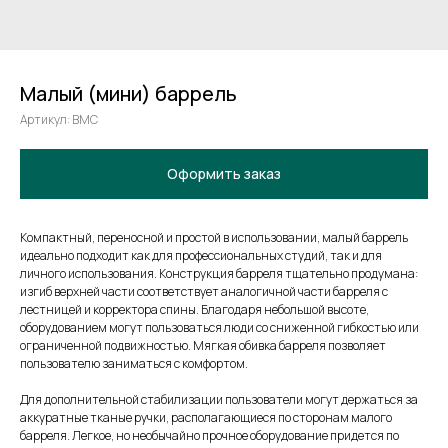
Малый (мини) баррель
Артикул:
BMC
Оформить заказ
Компактный, переносной и простой в использовании, малый баррель
идеально подходит как для профессиональных студий, так и для
личного использования. Конструкция барреля тщательно продумана:
изгиб верхней части соответствует аналогичной части барреля с
лестницей и корректора спины. Благодаря небольшой высоте,
оборудованием могут пользоваться люди со сниженной гибкостью или
ограниченной подвижностью. Мягкая обивка барреля позволяет
пользователю заниматься с комфортом.
Для дополнительной стабилизации пользователи могут держаться за
аккуратные тканые ручки, располагающиеся по сторонам малого
барреля. Легкое, но необычайно прочное оборудование придется по